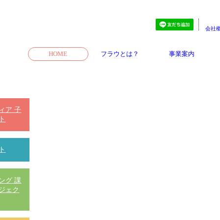
会社
HOME
フラウとは？
事業案内
ィア 子
ト
ト
ング 課
ジェク