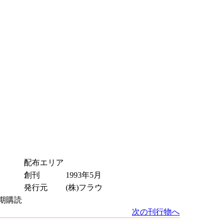
配布エリア
創刊
1993年5月
発行元
(株)フラウ
期購読
次の刊行物へ
ペ