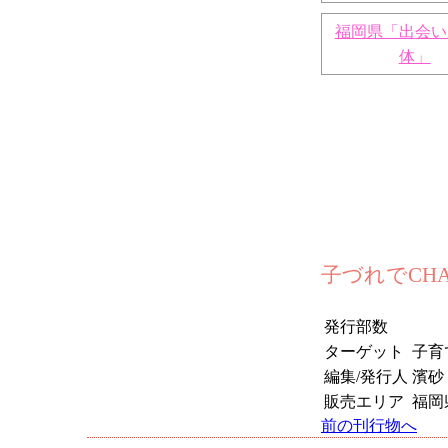
福岡県「出会い
体」
子づれでCHA
発行部数
ターゲット
子育
編集/発行人
濱砂
販売エリア
福岡
前の刊行物へ