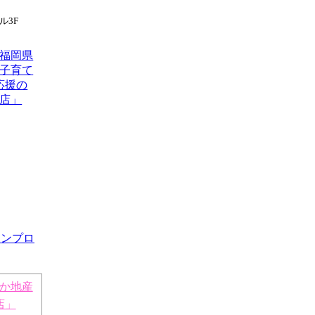
ル3F
か地産
店」