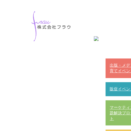
出版・メデ
育てイベン
販促イベン
マーケティ
題解決プロ
ト