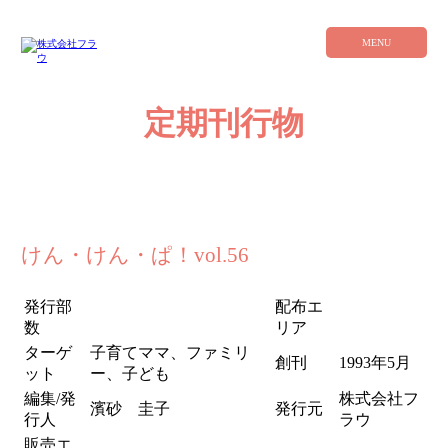
MENU
定期刊行物
けん・けん・ぱ！vol.56
発行部
配布エ
数
リア
ターゲ
子育てママ、ファミリ
創刊
1993年5月
ット
ー、子ども
編集/発
株式会社フ
濱砂 圭子
発行元
行人
ラウ
販売エ