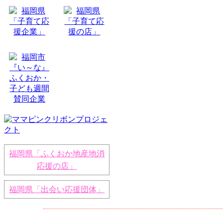
福岡県「ふくおか地産地消
応援の店」
福岡県「出会い応援団体」