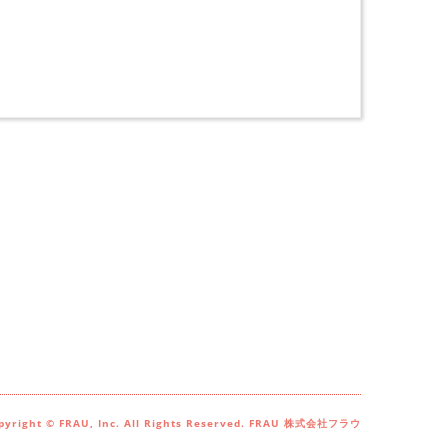
ペ
pyright © FRAU, Inc. All Rights Reserved. FRAU 株式会社フラウ