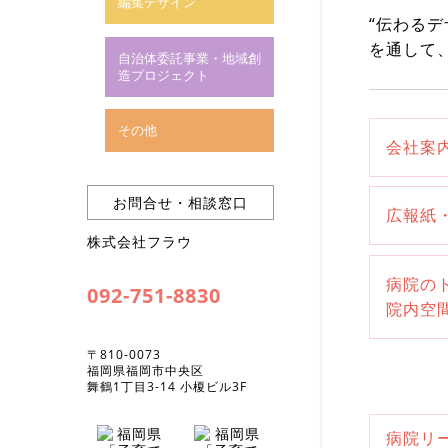
編集デザイン
“伝わる
を通して
自治体委託事業・地域創
造プロジェクト
その他
会社案
お問合せ・相談窓口
広報紙
株式会社フラウ
病院の
092-751-8830
院内空
〒810-0073
福岡県福岡市中央区
舞鶴1丁目3-14 小榎ビル3F
病院リ